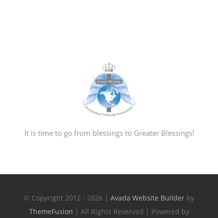
It is time to go from blessings to Greater Blessings!
© Copyright 2012 - 2026 |
Avada Website Builder
by
ThemeFusion
| All Rights Reserved | Powered by