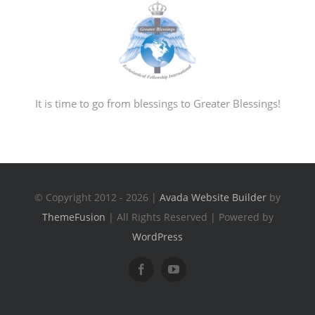
It is time to go from blessings to Greater Blessings!
© Copyright 2012 - 2026 |
Avada Website Builder
by
ThemeFusion
| All Rights Reserved | Powered by
WordPress