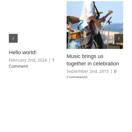
Ho
s
Hello world!
to 
Music brings us
February 2nd, 2024
|
1
Jun
together in celebration
Comment
Co
September 2nd, 2015
|
0
Comments