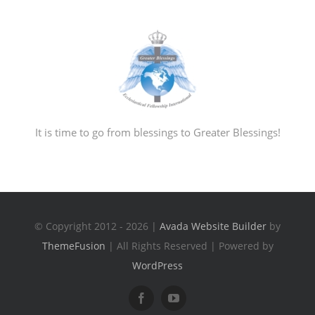
It is time to go from blessings to Greater Blessings!
© Copyright 2012 - 2026 |
Avada Website Builder
by
ThemeFusion
| All Rights Reserved | Powered by
WordPress