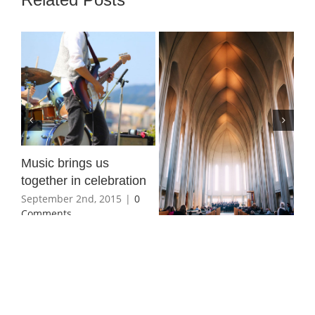
Tri
of 
Music brings us
Jun
re
together in celebration
Co
September 2nd, 2015
|
0
Comments
8 beautiful cathedrals
explored
June 3rd, 2015
|
0
Comments