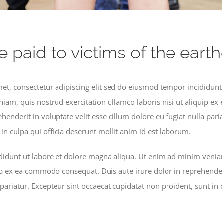
e paid to victims of the ear
et, consectetur adipiscing elit sed do eiusmod tempor incididunt
niam, quis nostrud exercitation ullamco laboris nisi ut aliquip 
ehenderit in voluptate velit esse cillum dolore eu fugiat nulla pari
in culpa qui officia deserunt mollit anim id est laborum.
idunt ut labore et dolore magna aliqua. Ut enim ad minim veniam
uip ex ea commodo consequat. Duis aute irure dolor in reprehenderi
 pariatur. Excepteur sint occaecat cupidatat non proident, sunt in 