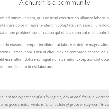
A church is a community
m ad minim veniam, quis nostrud exercitation ullamco laboris nis
 irure dolor in reprehenderit in voluptate velit esse cillum dolor
atat non proident, sunt in culpa qui officia deserunt mollit anim 
 sed do eiusmod tempor incididunt ut labore et dolore magna ali
ation ullamco laboris nisi ut aliquip ex ea commodo consequat. Du
lit esse cillum dolore eu fugiat nulla pariatur. Excepteur sint occ
erunt mollit anim id est laborum.
 out of the experience of his loving me, day in and day out, whether
k or in good health, whether I’m in a state of grace or disgrace. He c