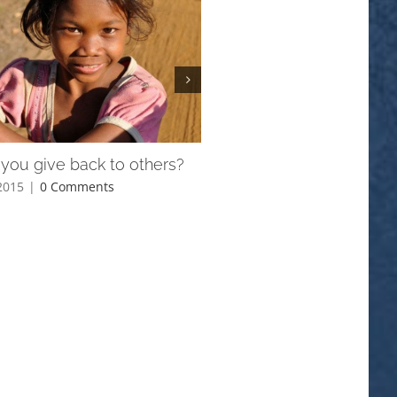
you give back to others?
Is space travel a religiou
2015
|
0 Comments
June 3rd, 2015
|
0 Comments