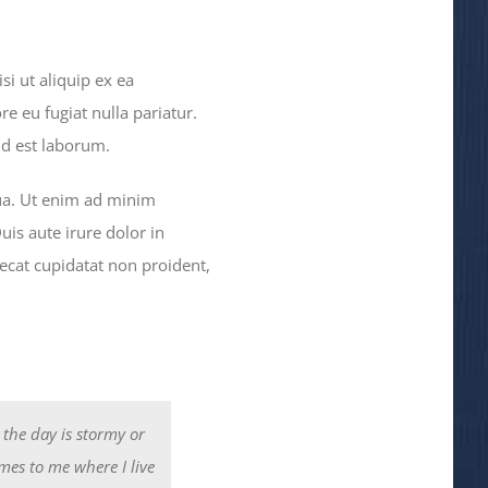
i ut aliquip ex ea
e eu fugiat nulla pariatur.
id est laborum.
qua. Ut enim ad minim
is aute irure dolor in
aecat cupidatat non proident,
 the day is stormy or
omes to me where I live