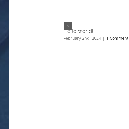
Hello world!
February 2nd, 2024
|
1 Comment
ul cathedrals explored
015
|
0 Comments