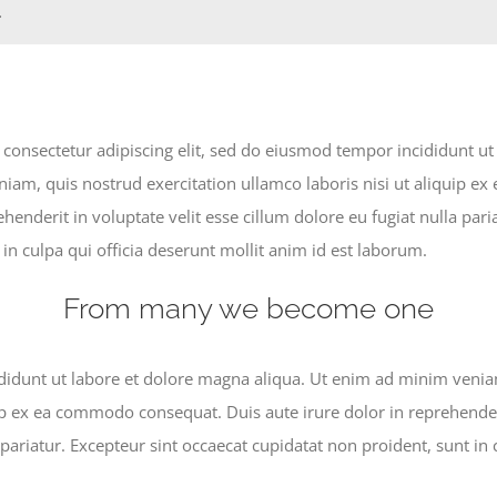
.
consectetur adipiscing elit, sed do eiusmod tempor incididunt u
niam, quis nostrud exercitation ullamco laboris nisi ut aliquip 
ehenderit in voluptate velit esse cillum dolore eu fugiat nulla pari
in culpa qui officia deserunt mollit anim id est laborum.
From many we become one
idunt ut labore et dolore magna aliqua. Ut enim ad minim veniam
uip ex ea commodo consequat. Duis aute irure dolor in reprehenderi
 pariatur. Excepteur sint occaecat cupidatat non proident, sunt in 